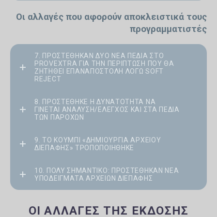
Οι αλλαγές που αφορούν αποκλειστικά τους
προγραμματιστές
7. ΠΡΟΣΤΈΘΗΚΑΝ ΔΎΟ ΝΈΑ ΠΕΔΊΑ ΣΤΟ
PROVEXTRA ΓΙΑ ΤΗΝ ΠΕΡΊΠΤΩΣΗ ΠΟΥ ΘΑ
ΖΗΤΗΘΕΊ ΕΠΑΝΑΠΟΣΤΟΛΉ ΛΌΓΩ SOFT
REJECT
8. ΠΡΟΣΤΈΘΗΚΕ Η ΔΥΝΑΤΌΤΗΤΑ ΝΑ
ΓΊΝΕΤΑΙ ΑΝΆΛΥΣΗ/ΈΛΕΓΧΟΣ ΚΑΙ ΣΤΑ ΠΕΔΊΑ
ΤΩΝ ΠΑΡΌΧΩΝ
9. ΤΟ ΚΟΥΜΠΊ «ΔΗΜΙΟΥΡΓΊΑ ΑΡΧΕΊΟΥ
ΔΙΕΠΑΦΉΣ» ΤΡΟΠΟΠΟΙΉΘΗΚΕ
10. ΠΟΛΥ ΣΗΜΑΝΤΙΚΟ: ΠΡΟΣΤΈΘΗΚΑΝ ΝΈΑ
ΥΠΟΔΕΊΓΜΑΤΑ ΑΡΧΕΊΩΝ ΔΙΕΠΑΦΉΣ
ΟΙ ΑΛΛΑΓΈΣ ΤΗΣ ΈΚΔΟΣΗΣ