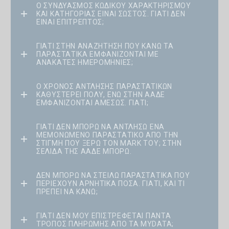
Ο ΣΥΝΔΥΑΣΜΌΣ ΚΩΔΙΚΟΎ ΧΑΡΑΚΤΗΡΙΣΜΟΎ
ΚΑΙ ΚΑΤΗΓΟΡΊΑΣ ΕΊΝΑΙ ΣΩΣΤΌΣ. ΓΙΑΤΊ ΔΕΝ
ΕΊΝΑΙ ΕΠΙΤΡΕΠΤΌΣ;
ΓΙΑΤΊ ΣΤΗΝ ΑΝΑΖΉΤΗΣΗ ΠΟΥ ΚΆΝΩ ΤΑ
ΠΑΡΑΣΤΑΤΙΚΆ ΕΜΦΑΝΊΖΟΝΤΑΙ ΜΕ
ΑΝΆΚΑΤΕΣ ΗΜΕΡΟΜΗΝΊΕΣ;
Ο ΧΡΌΝΟΣ ΆΝΤΛΗΣΗΣ ΠΑΡΑΣΤΑΤΙΚΏΝ
ΚΑΘΥΣΤΕΡΕΊ ΠΟΛΎ, ΕΝΏ ΣΤΗΝ ΑΑΔΕ
ΕΜΦΑΝΊΖΟΝΤΑΙ ΑΜΈΣΩΣ. ΓΙΑΤΊ;
ΓΙΑΤΊ ΔΕΝ ΜΠΟΡΏ ΝΑ ΑΝΤΛΉΣΩ ΈΝΑ
ΜΕΜΟΝΩΜΈΝΟ ΠΑΡΑΣΤΑΤΙΚΌ ΑΠΌ ΤΗΝ
ΣΤΙΓΜΉ ΠΟΥ ΞΈΡΩ ΤΟΝ MARK ΤΟΥ; ΣΤΗΝ
ΣΕΛΊΔΑ ΤΗΣ ΑΑΔΕ ΜΠΟΡΏ.
ΔΕΝ ΜΠΟΡΏ ΝΑ ΣΤΕΊΛΩ ΠΑΡΑΣΤΑΤΙΚΆ ΠΟΥ
ΠΕΡΙΈΧΟΥΝ ΑΡΝΗΤΙΚΆ ΠΟΣΆ. ΓΙΑΤΊ, ΚΑΙ ΤΙ
ΠΡΈΠΕΙ ΝΑ ΚΆΝΩ;
ΓΙΑΤΊ ΔΕΝ ΜΟΥ ΕΠΙΣΤΡΈΦΕΤΑΙ ΠΆΝΤΑ
ΤΡΌΠΟΣ ΠΛΗΡΩΜΉΣ ΑΠΌ ΤΑ MYDATA;