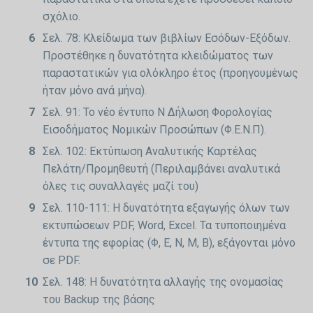
σχόλιο.
Σελ. 78: Κλείδωμα των βιβλίων Εσόδων-Εξόδων.
Προστέθηκε η δυνατότητα κλειδώματος των
παραστατικών για ολόκληρο έτος (προηγουμένως
ήταν μόνο ανά μήνα).
Σελ. 91: Το νέο έντυπο Ν Δήλωση Φορολογίας
Εισοδήματος Νομικών Προσώπων (Φ.Ε.Ν.Π).
Σελ. 102: Εκτύπωση Αναλυτικής Καρτέλας
Πελάτη/Προμηθευτή (Περιλαμβάνει αναλυτικά
όλες τις συναλλαγές μαζί του)
Σελ. 110-111: Η δυνατότητα εξαγωγής όλων των
εκτυπώσεων PDF, Word, Excel. Τα τυποποιημένα
έντυπα της εφορίας (Φ, Ε, Ν, Μ, Β), εξάγονται μόνο
σε PDF.
Σελ. 148: Η δυνατότητα αλλαγής της ονομασίας
του Backup της βάσης