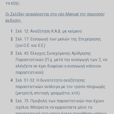
τα εξής:
Οι Σελίδες αναφέρονται στο νέο Manual της παρούσας
έκδοσης.
Σελ. 12: Αναζήτηση Κ.Α.Δ. με κείμενο
Σελ. 17: Εισαγωγή των μελών της Επιχείρησης
(για Ο.Ε. και Ε.Ε.)
Σελ. 45: Έλεγχος Συνεχόμενης Αρίθμησης
Παραστατικών (Π.χ. μετά την εισαγωγή των Ζ, να
ελέγξετε αν έχει διαφύγει η εισαγωγή κάποιου
παραστατικού)
Σελ. 51-52: Η δυνατότητα αναζήτησης
παραστατικών ανάλογα με τον τρόπο πληρωμής
(μετρητά, επιταγή, γραμμάτιο, κτλ).
Σελ. 73: Προβολή των παραστατικών που έχουν
σχόλια. Μπορείτε να εμφανίσετε μόνο τα
παραστατικά στα οποία έχετε προσθέσει κάποιο