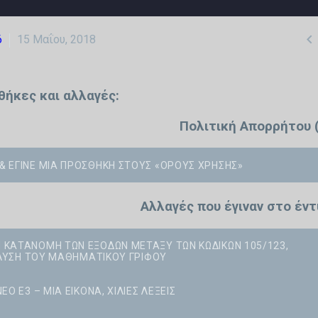

6
15 Μαΐου, 2018
σθήκες και αλλαγές:
Πολιτική Απορρήτου 
& ΈΓΙΝΕ ΜΊΑ ΠΡΟΣΘΉΚΗ ΣΤΟΥΣ «ΌΡΟΥΣ ΧΡΉΣΗΣ»
Αλλαγές που έγιναν στο έν
Ν ΚΑΤΑΝΟΜΉ ΤΩΝ ΕΞΌΔΩΝ ΜΕΤΑΞΎ ΤΩΝ ΚΩΔΙΚΏΝ 105/123,
ΠΊΛΥΣΗ ΤΟΥ ΜΑΘΗΜΑΤΙΚΟΎ ΓΡΊΦΟΥ
Ο Ε3 – ΜΊΑ ΕΙΚΌΝΑ, ΧΊΛΙΕΣ ΛΈΞΕΙΣ